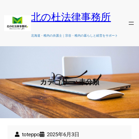
内
容
北の杜法律事務所
を
ス
キ
北海道・稚内の弁護士｜宗谷・稚内の暮らしと経営をサポート
ッ
プ
カテゴリー:
未分類
toteppo
2025年6月3日